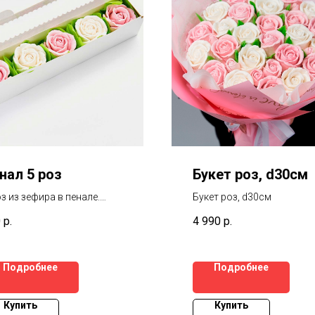
нал 5 роз
Букет роз, d30см
оз из зефира в пенале.
Букет роз, d30см
мер: Размер: 29*5 см.
0
р.
4 990
р.
Подробнее
Подробнее
Купить
Купить